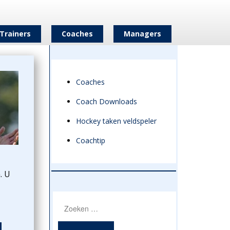
Trainers
Coaches
Managers
Coaches
Coach Downloads
Hockey taken veldspeler
Coachtip
. U
Zoeken
naar: