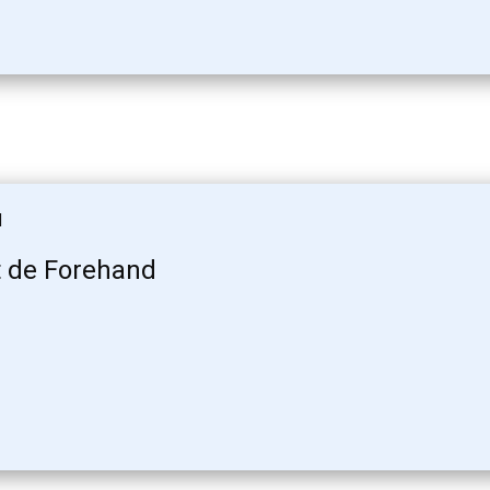
d
t de Forehand