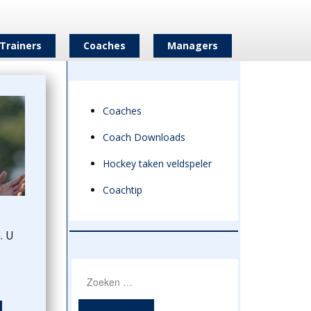
Trainers
Coaches
Managers
Coaches
Coach Downloads
Hockey taken veldspeler
Coachtip
. U
Zoeken
naar: